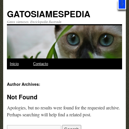
¡Descárgalo GRATIS!
Libro: "Observando a los gatos" ¿Qué esperas?
GATOSIAMESPEDIA
Gatos siameses. Enciclopedia Ilustrada
Skip
Inicio
Contacto
to
Author Archives:
content
Not Found
Apologies, but no results were found for the requested archive.
Perhaps searching will help find a related post.
Search