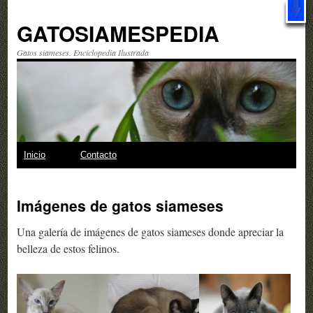
¡Descárgalo GRATIS!
Libro: "Observando a los gatos" ¿Qué esperas?
GATOSIAMESPEDIA
Gatos siameses. Enciclopedia Ilustrada
Skip
Inicio
Contacto
to
Imágenes de gatos siameses
content
Una galería de imágenes de gatos siameses donde apreciar la
belleza de estos felinos.